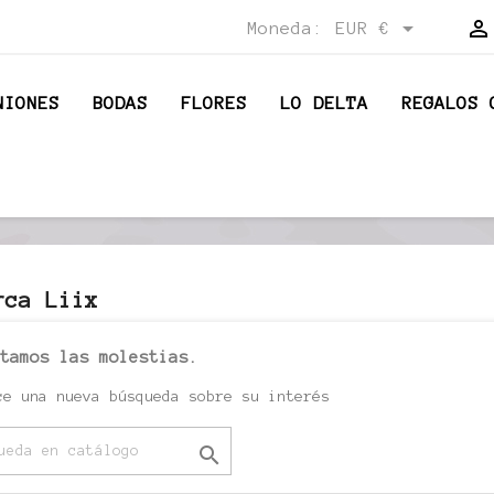


Moneda:
EUR €
NIONES
BODAS
FLORES
LO DELTA
REGALOS 
rca Liix
tamos las molestias.
ce una nueva búsqueda sobre su interés
