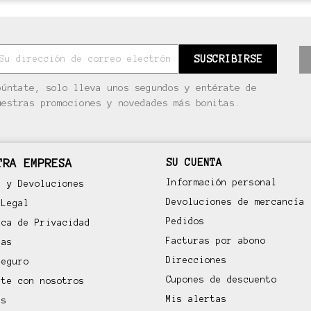
púntate, solo lleva unos segundos y entérate de
uestras promociones y novedades más bonitas.
TRA EMPRESA
SU CUENTA
Información personal
s y Devoluciones
Devoluciones de mercancía
 Legal
Pedidos
ica de Privacidad
Facturas por abono
ras
Direcciones
Seguro
Cupones de descuento
cte con nosotros
Mis alertas
as